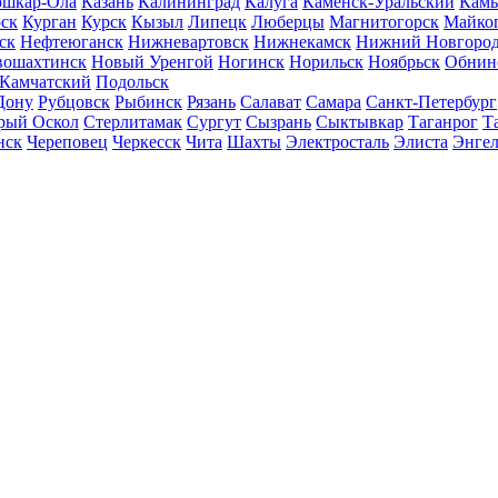
шкар-Ола
Казань
Калининград
Калуга
Каменск-Уральский
Кам
ск
Курган
Курск
Кызыл
Липецк
Люберцы
Магнитогорск
Майко
ск
Нефтеюганск
Нижневартовск
Нижнекамск
Нижний Новгоро
вошахтинск
Новый Уренгой
Ногинск
Норильск
Ноябрьск
Обнин
-Камчатский
Подольск
Дону
Рубцовск
Рыбинск
Рязань
Салават
Самара
Санкт-Петербург
рый Оскол
Стерлитамак
Сургут
Сызрань
Сыктывкар
Таганрог
Т
нск
Череповец
Черкесск
Чита
Шахты
Электросталь
Элиста
Энгел