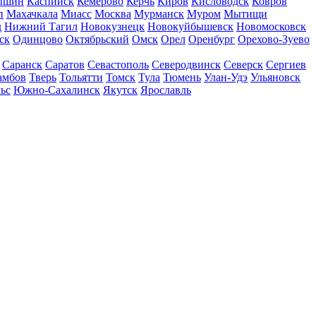
ышин
Каспийск
Кемерово
Керчь
Киров
Кисловодск
Ковров
п
Махачкала
Миасс
Москва
Мурманск
Муром
Мытищи
д
Нижний Тагил
Новокузнецк
Новокуйбышевск
Новомосковск
ск
Одинцово
Октябрьский
Омск
Орел
Оренбург
Орехово-Зуево
Саранск
Саратов
Севастополь
Северодвинск
Северск
Сергиев
амбов
Тверь
Тольятти
Томск
Тула
Тюмень
Улан-Удэ
Ульяновск
ьс
Южно-Сахалинск
Якутск
Ярославль