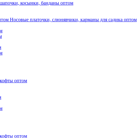
шапочки, косынки, банданы оптом
Носовые платочки, слюнявчики, карманы для садика оптом
м
м
м
м
 кофты оптом
м
м
 кофты оптом