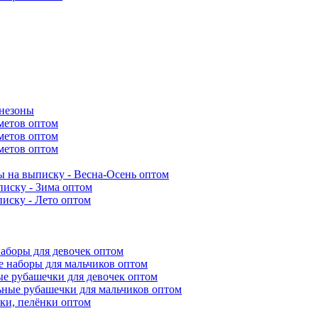
инезоны
метов оптом
метов оптом
метов оптом
 на выписку - Весна-Осень оптом
иску - Зима оптом
иску - Лето оптом
аборы для девочек оптом
 наборы для мальчиков оптом
е рубашечки для девочек оптом
ьные рубашечки для мальчиков оптом
ки, пелёнки оптом