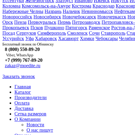
Ессентуки
Железногорск
Златоуст
Иваново
Ижевск
Иркутск
Йо
Коломна
Комсомольск-на-Амуре
Кострома
Краснодар
Краснояр
Набережные Челны
Назрань
Нальчик
Невинномысск
Нефтекам
Новороссийск
Новосибирск
Новочебоксарск
Новочеркасск
Но
Орск
Пенза
Первоуральск
Пермь
Петрозаводск
Петропавловск
Прокопьевск
Псков
Пушкино
Пятигорск
Раменское
Ростов-на-
Посад
Серпухов
Симферополь
Смоленск
Сочи
Ставрополь
Ста
Уссурийск
Уфа
Хабаровск
Хасавюрт
Химки
Чебоксары
Челяби
Обнинску
Бесплатный звонок по
8 (800) 550-89-20
Viber, WhatsApp
+7 (999) 767-89-20
zakaz@moedite.ru
Заказать звонок
Главная
Каталог
Производители
Оплата
Доставка
Сетка размеров
О Компании
Новости
О нас пишут