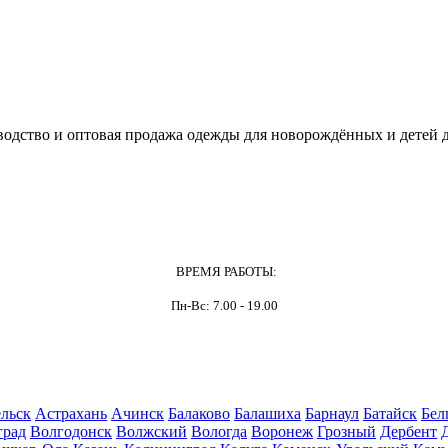
одство и оптовая продажа одежды для новорождённых и детей д
ВРЕМЯ РАБОТЫ:
Пн-Вс: 7.00 - 19.00
льск
Астрахань
Ачинск
Балаково
Балашиха
Барнаул
Батайск
Бел
град
Волгодонск
Волжский
Вологда
Воронеж
Грозный
Дербент