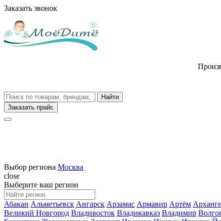
Заказать звонок
Произв
Заказать прайс
Выбор региона
Москва
close
Выберите ваш регион
Абакан
Альметьевск
Ангарск
Арзамас
Армавир
Артём
Арханге
Великий Новгород
Владивосток
Владикавказ
Владимир
Волго