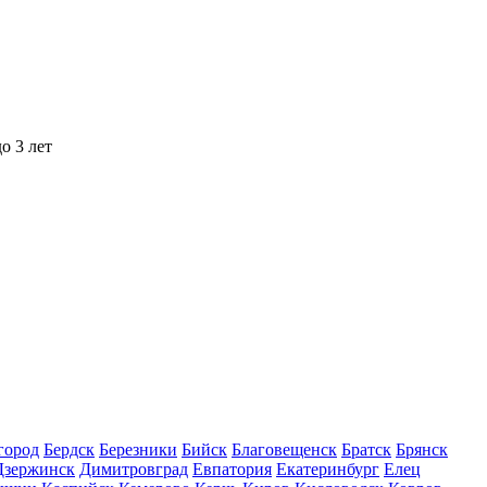
о 3 лет
город
Бердск
Березники
Бийск
Благовещенск
Братск
Брянск
Дзержинск
Димитровград
Евпатория
Екатеринбург
Елец