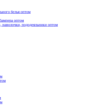
ьного белья оптом
бампера оптом
, наволочки, пододеяльники оптом
ом
птом
м
ом